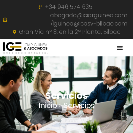
+34 946 574 635
abogada@iciarguinea.com
/iguinea@icasv-bilbao.com
Gran Vía nº 8, en la 2ª Planta, Bilbao
Servicios
Inicio
»
Servicios