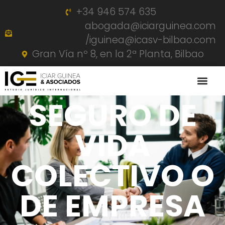
+34 946 574 635
abogada@iciarguinea.com
/iguinea@icasv-bilbao.com
Gran Vía nº 8, en la 2ª Planta, Bilbao
SEGURO DE
VIDA
COLECTIVO O
DE EMPRESA